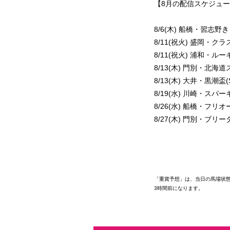
【8月の配信スケジュ
8/6(木) 船橋・習志野
8/11(祝火) 盛岡・クラ
8/11(祝火) 浦和・ル
8/13(木) 門別・北海
8/13(木) 大井・黒潮盃(
8/19(水) 川崎・スパ
8/26(水) 船橋・フリ
8/27(木) 門別・ブリ
「重賞予想」は、当日の馬場状
3時間前になります。