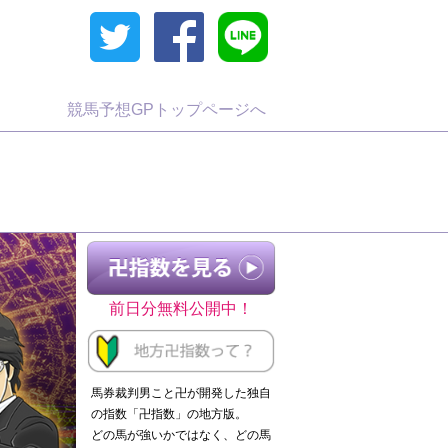
競馬予想GPトップページへ
前日分無料公開中！
馬券裁判男こと卍が開発した独自
の指数「卍指数」の地方版。
どの馬が強いかではなく、どの馬