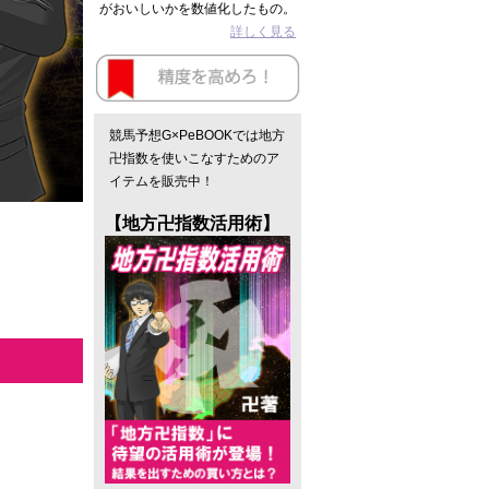
がおいしいかを数値化したもの。
詳しく見る
競馬予想G×PeBOOKでは地方
卍指数を使いこなすためのア
イテムを販売中！
【地方卍指数活用術】