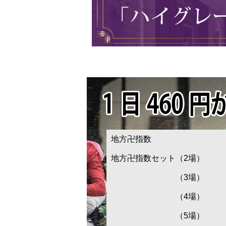
地方卍指数
地方卍指数セット（2場）
（3場）
（4場）
（5場）