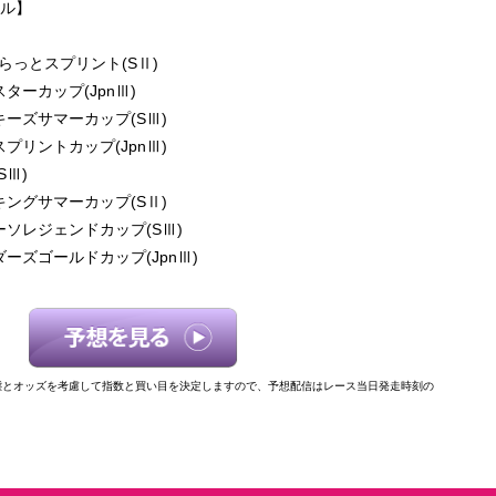
ール】
きらっとスプリント(SⅡ)
スターカップ(JpnⅢ)
ーキーズサマーカップ(SⅢ)
道スプリントカップ(JpnⅢ)
SⅢ)
ーキングサマーカップ(SⅡ)
オーソレジェンドカップ(SⅢ)
ーダーズゴールドカップ(JpnⅢ)
態とオッズを考慮して指数と買い目を決定しますので、予想配信はレース当日発走時刻の