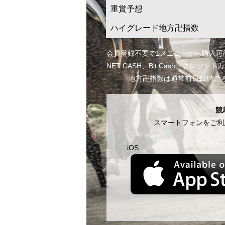
重賞予想
ハイグレード地方卍指数
会員登録不要で1メニューから購入可
NET CASH、Bit Cash、クレ
地方卍指数は通常前日17時
競
スマートフォンをご利
iOS