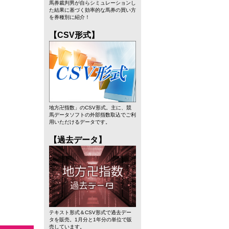
馬券裁判男が自らシミュレーションし
た結果に基づく効率的な馬券の買い方
を券種別に紹介！
【CSV形式】
地方卍指数」のCSV形式。主に、競
馬データソフトの外部指数取込でご利
用いただけるデータです。
【過去データ】
テキスト形式＆CSV形式で過去デー
タを販売。1月分と1年分の単位で販
売しています。