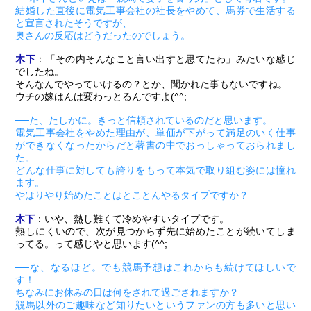
結婚した直後に電気工事会社の社長をやめて、馬券で生活する
と宣言されたそうですが、
奥さんの反応はどうだったのでしょう。
木下
：「その内そんなこと言い出すと思てたわ」みたいな感じ
でしたね。
そんなんでやっていけるの？とか、聞かれた事もないですね。
ウチの嫁はんは変わっとるんですよ(^^;
──た、たしかに。きっと信頼されているのだと思います。
電気工事会社をやめた理由が、単価が下がって満足のいく仕事
ができなくなったからだと著書の中でおっしゃっておられまし
た。
どんな仕事に対しても誇りをもって本気で取り組む姿には憧れ
ます。
やはりやり始めたことはとことんやるタイプですか？
木下
：いや、熱し難くて冷めやすいタイプです。
熱しにくいので、次が見つからず先に始めたことが続いてしま
ってる。って感じやと思います(^^;
──な、なるほど。でも競馬予想はこれからも続けてほしいで
す！
ちなみにお休みの日は何をされて過ごされますか？
競馬以外のご趣味など知りたいというファンの方も多いと思い