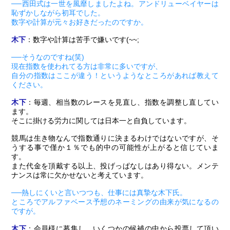
──西田式は一世を風靡しましたよね。アンドリューベイヤーは
恥ずかしながら初耳でした。
数字や計算が元々お好きだったのですか。
木下
：数字や計算は苦手で嫌いです(~~;
──そうなのですね(笑)
現在指数を使われてる方は非常に多いですが、
自分の指数はここが違う！というようなところがあれば教えて
ください。
木下
：毎週、相当数のレースを見直し、指数を調整し直してい
ます。
そこに掛ける労力に関しては日本一と自負しています。
競馬は生き物なんで指数通りに決まるわけではないですが、そ
うする事で僅か１％でも的中の可能性が上がると信じていま
す。
また代金を頂戴する以上、投げっぱなしはあり得ない。メンテ
ナンスは常に欠かせないと考えています。
──熱しにくいと言いつつも、仕事には真摯な木下氏。
ところでアルファベース予想のネーミングの由来が気になるの
ですが。
木下
：会員様に募集し、いくつかの候補の中から投票して頂い