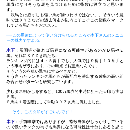
馬券になりそうな馬を見つけるために指数は役立つと思いま
す。
「競馬とは必ずしも強い馬が勝つわけではない」、そういう意
味ではＸＹＺなどの過去何走か以内にそこそこの指数をマーク
している馬たちもおススメ。
──この用途によって使い分けられるところが木下さんのメニュ
ーの魅力ですよね。
木下
：展開等が嵌れば馬券になる可能性があるのがＤ馬やＥ
馬。それにＸＹＺｇ馬たち。
ランキング的には４・５番手でも、人気では９番手１０番手と
いう事もザラにあり、その時点でお宝馬なんです。
そういうのを狙い撃ちにするべきかと。
そう言ったランキング馬たちが高配当を演出する確率の高い組
み合わせパターンも研究しています。
少しタネ明かしをすると、100万馬券的中時に狙った☆印も実は
Ｅ馬。
Ｅ馬を１着固定にして単独ＸＹＺｇ馬に流しました。
──そう、この☆印がすごいんです！
木下
：手前味噌ではありますが、指数自体がしっかりしている
ので低いランクの馬でも馬券になる可能性は十分にあると思っ