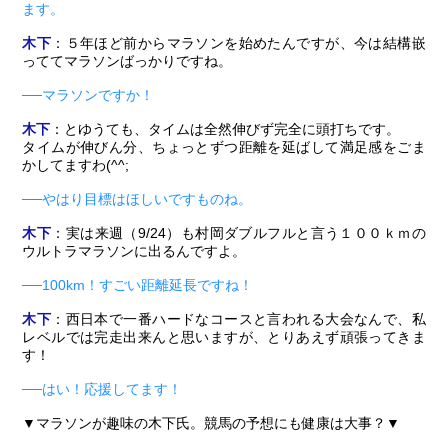
ます。
木下
：５年ほど前からマラソンを始めたんですが、今は結構嵌
っててマラソンばっかりですね。
──マラソンですか！
木下
：とゆうても、タイムは全然伸びず完全に頭打ちです。
タイムが伸びん分、ちょっとずつ距離を延ばして満足感をごま
かしてますわ(^^;
──やはり目標はほしいですものね。
木下
：実は来週（9/24）も村岡ダブルフルと言う１００ｋｍの
ウルトラマラソンに出るんですよ。
──100km！すごい距離延長ですね！
木下
：西日本で一番ハードなコースと言われる大会なんで、私
レベルでは完走出来んと思いますが、とりあえず頑張ってきま
す！
──はい！応援してます！
▼マラソンが趣味の木下氏。競馬の予想にも健康は大事？▼