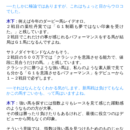
──たしかに極論ではありますが、これはちょっと目からウロコ
でした。
木下
：例えば今年のダービー馬レイデオロ。
２戦目の葉牡丹賞では「Ｇ１制覇も夢ではない印象を受け
た。」と残しています。
２戦目でこれだけの事が感じれるパフォーマンスをする馬が結
局はＧ１馬になるんですよね。
サトノダイヤモンドなんかもそう。
２戦目の５００万下では「クラシックを意識させる能力で、値
段に見合うだけの馬。」と残しています。
クラシックに勝つような強い馬は、私らのような素人眼で見て
も分かる「Ｇ１を意識させるパフォーマンス」をデビューから
１～２戦目で必ずします。
──それはなんとなくわかる気がします。新馬戦は負けてもなん
かこの馬すごいかも、って馬はいますよね。
木下
：強い馬を探すには指数よりもレースを見て感じた躍動感
のようなものの方が大事。
その後は勝ったり負けたりもあるけれど、最後に役立つのはデ
ビューから間もなくの印象。
そういう意味では、指数は強い馬を見つけるためのものじゃな