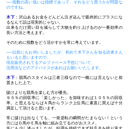
──指数の高い低いは指標であって、それをどう買うかが問題な
のですね。
木下
：沢山あるお金をどんどん注ぎ込んで最終的にプラスにな
るなんて話は現実的じゃない。
出来るだけ買い目を減らして大物を釣り上げるのが一番効率の
良い方法と考えます。
そのために指数をどう活かすかを常に考えています。
──以前にもお伺いしましたが、初めて木下さんを知る読者さん
もいると思いますので、
現在販売されてるアルファベース予想について、
活用法などのアドバイスがあればお願いいたします。
木下
：競馬のスタイルは三者三様なので一概には言えないと前
置きした上で。
儲けよりも競馬を楽しむ方が優先。
９５％の回収率に「楽しかった」を加味すれば１０５％の回収
率。と思えるならばＡ馬からランク上位馬に素直に買えば十分
満足して頂けると思います。
常に儲けは出なくても、一発逆転の瞬間がたまらない！という
方にはＤ馬やＥ馬を軸に組み立てるのがおススメ。
先にも少し述べましたが、好調を持続できず好凡走を繰り返す