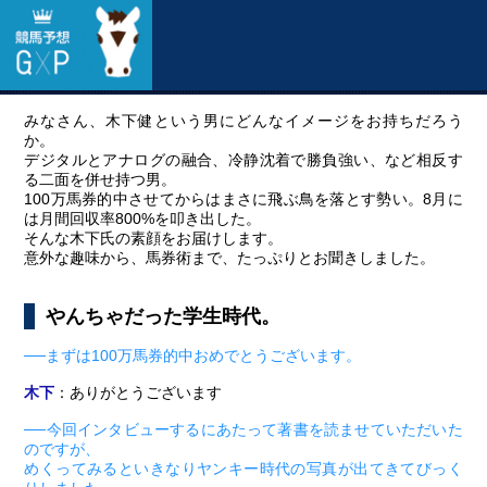
みなさん、木下健という男にどんなイメージをお持ちだろう
か。
デジタルとアナログの融合、冷静沈着で勝負強い、など相反す
る二面を併せ持つ男。
100万馬券的中させてからはまさに飛ぶ鳥を落とす勢い。8月に
は月間回収率800%を叩き出した。
そんな木下氏の素顔をお届けします。
意外な趣味から、馬券術まで、たっぷりとお聞きしました。
やんちゃだった学生時代。
──まずは100万馬券的中おめでとうございます。
木下
：ありがとうございます
──今回インタビューするにあたって著書を読ませていただいた
のですが、
めくってみるといきなりヤンキー時代の写真が出てきてびっく