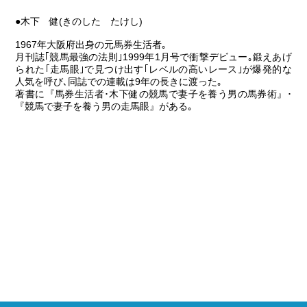
●木下 健(きのした たけし)
1967年大阪府出身の元馬券生活者｡
月刊誌｢競馬最強の法則｣1999年1月号で衝撃デビュー｡鍛えあげ
られた｢走馬眼｣で見つけ出す｢レベルの高いレース｣が爆発的な
人気を呼び､同誌での連載は9年の長きに渡った｡
著書に『馬券生活者･木下健の競馬で妻子を養う男の馬券術』･
『競馬で妻子を養う男の走馬眼』がある｡