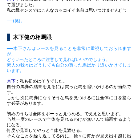
て選びました。
私の糞センスではこんなカッコイイ名前は思いつけません(^^;
──(笑)。
木下健の相馬眼
──木下さんはレースを見ることを非常に重視しておられます
が、
どういったところに注意して見ればいいのでしょう。
素人の我々はどうしても自分の買った馬ばかり追いかけてしま
います。
木下
：私も初めはそうでした。
自分の馬券の結果を見るには買った馬を追いかけるのが当然で
す。
しかし次に馬券になりそうな馬を見つけるには全体に目を凝ら
す必要があります。
初めのうちは全体をボーっと見つめる。でええと思います。
当然一度のレースで全体を見れるわけが無いんで録画するよう
になる。
何度か見直してやっと全体を見渡せる。
そんなことを繰り返してる内に、徐々に何かが見え出す感じ出