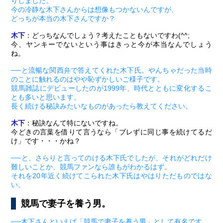
りしました。
今の冷静な木下さんからは想像もつかないんですが、
どっちが本当の木下さんですか？
木下
：どっちなんでしょう？考えたこともないですわ(^^;
今、ヤンキーでないという事はきっと今が本当なんでしょう
ね。
──と流暢な関西弁で答えてくれた木下氏。やんちゃだった当時
のことに触れるのはやや恥ずかしいご様子です。
競馬雑誌にデビューしたのが1999年、時代とともに変化するこ
とも多いと思います。
長く続ける秘訣みたいなものがあったら教えてください。
木下
：秘訣なんて特にないですね。
今どきの言葉を借りて言うなら「ブレずに同じ事を続けてるだ
け」です・・・かね？
──と、さらりと言ってのける木下氏でしたが、それがどれだけ
難しいことか、競馬ファンなら誰もがわかるはず。
それを20年近く続けてこられた木下氏はやはりただものではな
い。
競馬で妻子を養う男。
──木下さんといえば「競馬で妻子を養う男」として有名です。