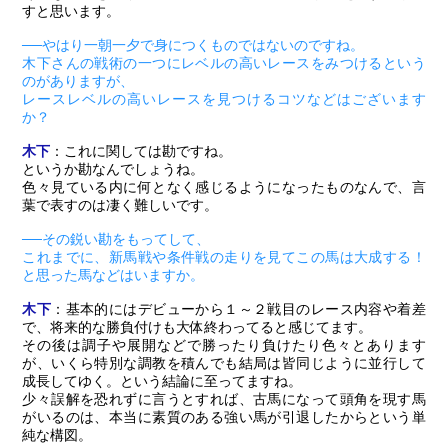
すと思います。
──やはり一朝一夕で身につくものではないのですね。
木下さんの戦術の一つにレベルの高いレースをみつけるという
のがありますが、
レースレベルの高いレースを見つけるコツなどはございます
か？
木下
：これに関しては勘ですね。
というか勘なんでしょうね。
色々見ている内に何となく感じるようになったものなんで、言
葉で表すのは凄く難しいです。
──その鋭い勘をもってして、
これまでに、新馬戦や条件戦の走りを見てこの馬は大成する！
と思った馬などはいますか。
木下
：基本的にはデビューから１～２戦目のレース内容や着差
で、将来的な勝負付けも大体終わってると感じてます。
その後は調子や展開などで勝ったり負けたり色々とあります
が、いくら特別な調教を積んでも結局は皆同じように並行して
成長してゆく。という結論に至ってますね。
少々誤解を恐れずに言うとすれば、古馬になって頭角を現す馬
がいるのは、本当に素質のある強い馬が引退したからという単
純な構図。