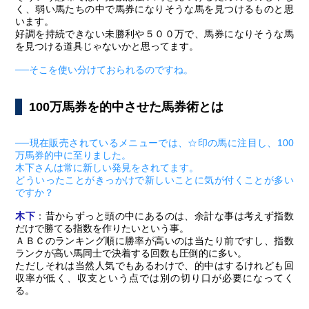
く、弱い馬たちの中で馬券になりそうな馬を見つけるものと思
います。
好調を持続できない未勝利や５００万で、馬券になりそうな馬
を見つける道具じゃないかと思ってます。
──そこを使い分けておられるのですね。
100万馬券を的中させた馬券術とは
──現在販売されているメニューでは、☆印の馬に注目し、100
万馬券的中に至りました。
木下さんは常に新しい発見をされてます。
どういったことがきっかけで新しいことに気が付くことが多い
ですか？
木下
：昔からずっと頭の中にあるのは、余計な事は考えず指数
だけで勝てる指数を作りたいという事。
ＡＢＣのランキング順に勝率が高いのは当たり前ですし、指数
ランクが高い馬同士で決着する回数も圧倒的に多い。
ただしそれは当然人気でもあるわけで、的中はするけれども回
収率が低く、収支という点では別の切り口が必要になってく
る。