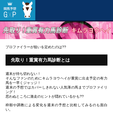
プロファイラーが狙いを定めたのは??
先取り！重賞有力馬診断とは
週末が待ち切れない！
そんなファンのためにキムラヨウヘイが重賞に出走予定の有力
馬を一早くジャッジ！
週末の予想ではカバーしきれない人気薄の馬までプロファイリ
ング！
思わぬところに激走のヒントが隠れているかも??
枠順や調教による変化を週末の予想と比較してみるのも面白
い。