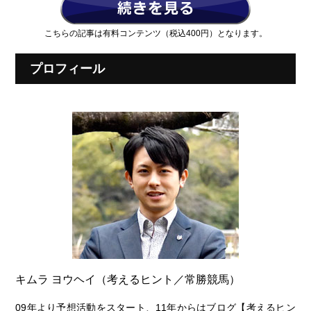
こちらの記事は有料コンテンツ（税込400円）となります。
プロフィール
キムラ ヨウヘイ（考えるヒント／常勝競馬）
09年より予想活動をスタート、11年からはブログ【考えるヒン